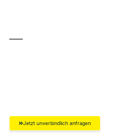
UMZUGSKÖNIG PFAFF HAMM
Ihr Umzug oder
Transport
Sparen Sie bis zu 100€ bei Anfrage
Abwicklung innerhalb von 24 Stunden
Versichert bis zu 7.500€
Ggf. komplette Zollabwicklung inklusive
Umfassender Kundensupport aus Hamm
Jetzt unverbindlich anfragen