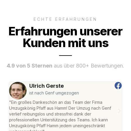
ECHTE ERFAHRUNGEN
Erfahrungen unserer
Kunden mit uns
4.9 von 5 Sternen
aus über 800+ Bewertungen.
Ulrich Gerste
ist nach Genf umgezogen
"Ein großes Dankeschön an das Team der Firma
"Di
Umzugskönig Pfaff aus Hamm! Der Umzug nach Genf
mei
verlief reibungslos und stressfrei dank der
Team
professionellen Unterstützung des Teams. Ich kann
habe
Umzugskönig Pfaff Hamm jedem uneingeschränkt
an m