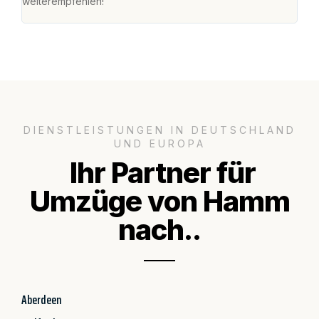
weiterempfehlen!"
groß
DIENSTLEISTUNGEN IN DEUTSCHLAND
UND EUROPA
Ihr Partner für
Umzüge von Hamm
nach..
Aberdeen