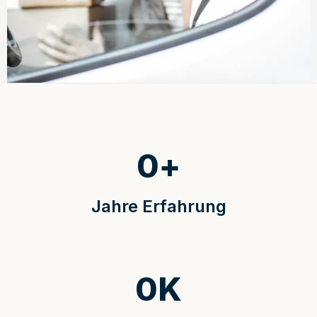
0
+
Jahre Erfahrung
0
K