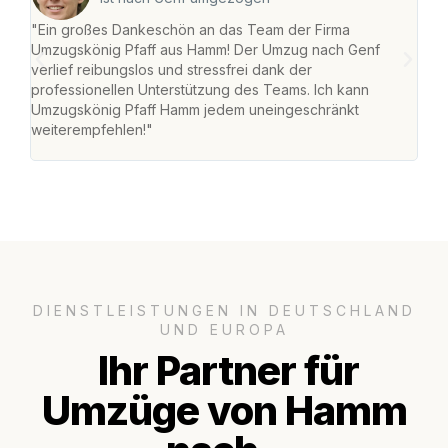
"Ein großes Dankeschön an das Team der Firma
"Di
Umzugskönig Pfaff aus Hamm! Der Umzug nach Genf
mei
verlief reibungslos und stressfrei dank der
Team
professionellen Unterstützung des Teams. Ich kann
habe
Umzugskönig Pfaff Hamm jedem uneingeschränkt
an m
weiterempfehlen!"
groß
DIENSTLEISTUNGEN IN DEUTSCHLAND
UND EUROPA
Ihr Partner für
Umzüge von Hamm