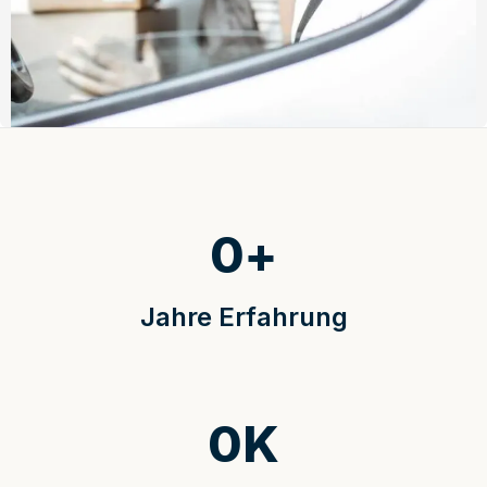
0
+
Jahre Erfahrung
0
K